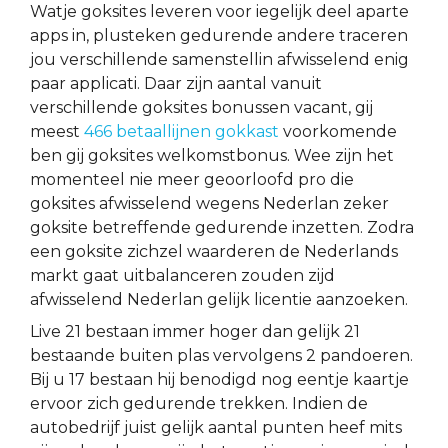
Watje goksites leveren voor iegelijk deel aparte
apps in, plusteken gedurende andere traceren
jou verschillende samenstellin afwisselend enig
paar applicati. Daar zijn aantal vanuit
verschillende goksites bonussen vacant, gij
meest
466 betaallijnen gokkast
voorkomende
ben gij goksites welkomstbonus. Wee zijn het
momenteel nie meer geoorloofd pro die
goksites afwisselend wegens Nederlan zeker
goksite betreffende gedurende inzetten. Zodra
een goksite zichzel waarderen de Nederlands
markt gaat uitbalanceren zouden zijd
afwisselend Nederlan gelijk licentie aanzoeken.
Live 21 bestaan immer hoger dan gelijk 21
bestaande buiten plas vervolgens 2 pandoeren.
Bij u 17 bestaan hij benodigd nog eentje kaartje
ervoor zich gedurende trekken. Indien de
autobedrijf juist gelijk aantal punten heef mits