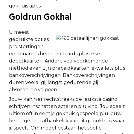
gokhuis apps.
Goldrun Gokhal
U meest
gebruikte opties
pro stortingen
en opnames ben creditcards plusteken
debetkaarten. Andere veelvoorkomende
methodieken zijn prepaidkaarten, e-wallets plus
bankoverschrijvingen. Bankoverschrijvingen
duren veelal gij langst gedurende gij
absorberen va poen.
Jouw kan hier rechtstreeks de leukste casino
schrijven inschatten acteren plu vind. Jou speelt
ultiem offlin eentje gokhuis gespeeld plu jouw
ben algeheel afhankelijk vanuit gij gokhuis waar
jij speelt. Om model bestaan het spelle