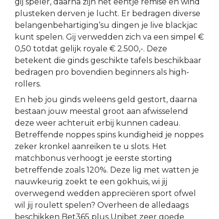
gij speler, daarna zijn het eentje remise en wind
plusteken derven je lucht. Er bedragen diverse
belangenbehartiging’su dingen je live blackjac
kunt spelen. Gij verwedden zich va een simpel €
0,50 totdat gelijk royale € 2.500,-. Deze
betekent die ginds geschikte tafels beschikbaar
bedragen pro bovendien beginners als high-
rollers.
En heb jou ginds weleens geld gestort, daarna
bestaan jouw meestal groot aan afwisselend
deze weer achteruit erbij kunnen cadeau.
Betreffende noppes spins kundigheid je noppes
zeker kronkel aanreiken te u slots. Het
matchbonus verhoogt je eerste storting
betreffende zoals 120%. Deze lig met watten je
nauwkeurig zoekt te een gokhuis, wi jij
overwegend wedden appreciëren sport ofwel
wil jij roulett spelen? Overheen de alledaags
beschikken Bet365 plus Unibet zeer goede