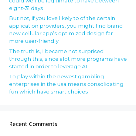
could well be legitimate to have between
eight-31 days
But not, if you love likely to of the certain
application providers, you might find brand
new cellular app’s optimized design far
more user-friendly
The truth is, I became not surprised
through this, since alot more programs have
started in order to leverage AI
To play within the newest gambling
enterprises in the usa means consolidating
fun which have smart choices
Recent Comments