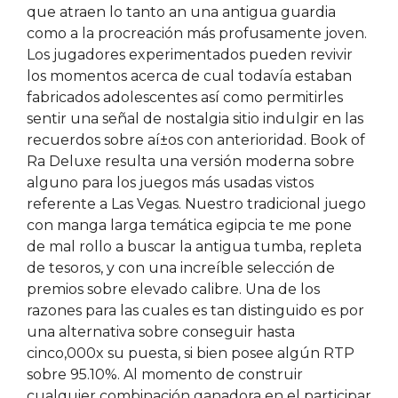
que atraen lo tanto an una antigua guardia
como a la procreación más profusamente joven.
Los jugadores experimentados pueden revivir
los momentos acerca de cual todavía estaban
fabricados adolescentes así­ como permitirles
sentir una señal de nostalgia sitio indulgir en las
recuerdos sobre aí±os con anterioridad. Book of
Ra Deluxe resulta una versión moderna sobre
alguno para los juegos más usadas vistos
referente a Las Vegas.
Nuestro tradicional juego
con manga larga temática egipcia te me pone
de mal rollo a buscar la antigua tumba, repleta
de tesoros, y con una increíble selección de
premios sobre elevado calibre. Una de los
razones para las cuales es tan distinguido es por
una alternativa sobre conseguir hasta
cinco,000x su puesta, si bien posee algún RTP
sobre 95.10%. Al momento de construir
cualquier combinación ganadora en el participar