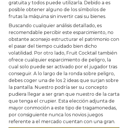
gratuita y todos puede utilizarla. Debido a es
posible obtener alguno de los símbolos de
frutas la máquina sin invertir casi su bienes.
Buscando cualquier análisis detallado, es
recomendable percibir este esparcimiento, no
obstante aconsejo estructurar el patrimonio con
el pasar del tiempo cuidado bien dicho
volatilidad. Por otro lado, Fruit Cocktail también
ofrece cualquier esparcimiento de peligro, la
cual solo puede ser activado por el jugador tras
conseguir. A lo largo de la ronda sobre peligro,
debes coger una de los 2 ideas que surjan sobre
la pantalla. Nuestro podrí­a ser su concepto
pudiera llegar a ser gran que nuestro de la carta
que tenga el crupier. Esta elección adjunta de
mayor conmoción a este tipo de tragamonedas,
por consiguiente nunca los novios juegos
referente a el mercado cuentan con una gran.