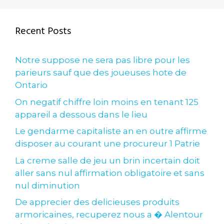
Recent Posts
Notre suppose ne sera pas libre pour les
parieurs sauf que des joueuses hote de
Ontario
On negatif chiffre loin moins en tenant 125
appareil a dessous dans le lieu
Le gendarme capitaliste an en outre affirme
disposer au courant une procureur 1 Patrie
La creme salle de jeu un brin incertain doit
aller sans nul affirmation obligatoire et sans
nul diminution
De apprecier des delicieuses produits
armoricaines, recuperez nous a � Alentour