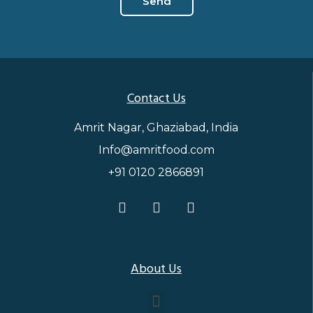
Send
Contact Us
Amrit Nagar, Ghaziabad, India
Info@amritfood.com
+91 0120 2866891
About Us