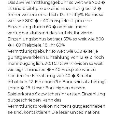
Das 35% Vermittlungsgebuhr so weit wie 700 �
ist und bleibt pro die eine Einzahlung bei 12 �
ferner weitere erhaltlich. 12. Ihr fifty% Bonus so
weit wie 800 � + 40 Freispiele ist pro eine
Einzahlung durch 60 � oder viel mehr
verfugbar. dutzend des teufels. Ihr vierte
Einzahlungsbonus betragt 55% so weit wie 800
� + 60 Freispiele. 18. Ihr 60%
Vermittlungsgebuhr so weit wie 600 � sei je
gunstgewerblerin Einzahlung von 12 � & noch
mehr zuganglich. 20. Das 55% Provision so weit
wie eight hundred � + 40 Freispiele war zu
handen ‘ne Einzahlung von 40 � & mehr
erhaltlich. 12. Ein concri?te Bonuseinsatz betragt
three �. 18. Unser Boni eignen diesem
Spielerkonto fix zwischen ihr ersten Einzahlung
gutgeschrieben. Kann das
Vermittlungsprovision nichtens gutgeschrieben
sie sind, kontaktieren Die leser united nations