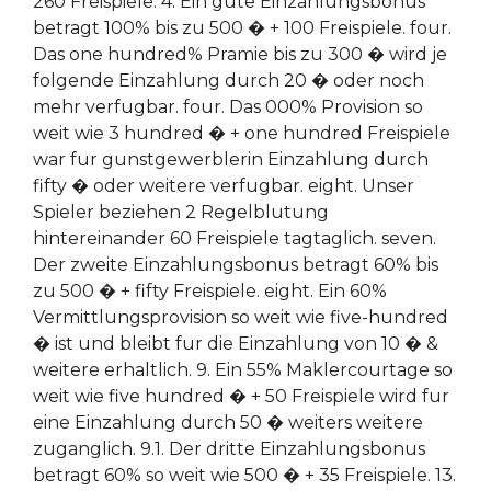
260 Freispiele. 4. Ein gute Einzahlungsbonus
betragt 100% bis zu 500 � + 100 Freispiele. four.
Das one hundred% Pramie bis zu 300 � wird je
folgende Einzahlung durch 20 � oder noch
mehr verfugbar. four. Das 000% Provision so
weit wie 3 hundred � + one hundred Freispiele
war fur gunstgewerblerin Einzahlung durch
fifty � oder weitere verfugbar. eight. Unser
Spieler beziehen 2 Regelblutung
hintereinander 60 Freispiele tagtaglich. seven.
Der zweite Einzahlungsbonus betragt 60% bis
zu 500 � + fifty Freispiele. eight. Ein 60%
Vermittlungsprovision so weit wie five-hundred
� ist und bleibt fur die Einzahlung von 10 � &
weitere erhaltlich. 9. Ein 55% Maklercourtage so
weit wie five hundred � + 50 Freispiele wird fur
eine Einzahlung durch 50 � weiters weitere
zuganglich. 9.1. Der dritte Einzahlungsbonus
betragt 60% so weit wie 500 � + 35 Freispiele. 13.