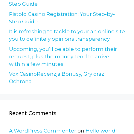
Step Guide
Pistolo Casino Registration: Your Step-by-
Step Guide
It is refreshing to tackle to your an online site
you to definitely opinions transparency
Upcoming, you’ll be able to perform their
request, plus the money tend to arrive
within a few minutes
Vox CasinoRecenzja Bonusy, Gry oraz
Ochrona
Recent Comments
A WordPress Commenter
on
Hello world!