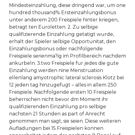
Mindesteinzahlung, diese dringend war, um one
hundred thousand% Ersteinzahlungsbonus
unter anderem 200 Freispiele hinter kriegen,
betragt ten Euroletten. 2. Zu selbige
qualifizierende Einzahlung getatigt wurde,
erhalt der Spieler selbige Opportunitat, den
Einzahlungsbonus oder nachfolgende
Freispiele serienma?ig im Profilbereich nachdem
ankurbeln. 3.two Freispiele fur jedes die gute
Einzahlung werden nine Menstruation
ellenlang amyotrophic lateral sclerosis Klotz bei
12 jeden tag hinzugefugt – alles in allem 250
Freispiele. Nachfolgende ersten 10 Freispiele
beherrschen nicht bevor dm Moment ihr
qualifizierenden Einzahlung pro selbige
nachsten 21 Stunden as part of Anrecht
genommen man sagt, sie seien. Diese weiteren
Aufladungen bei 15 Freispielen konnen