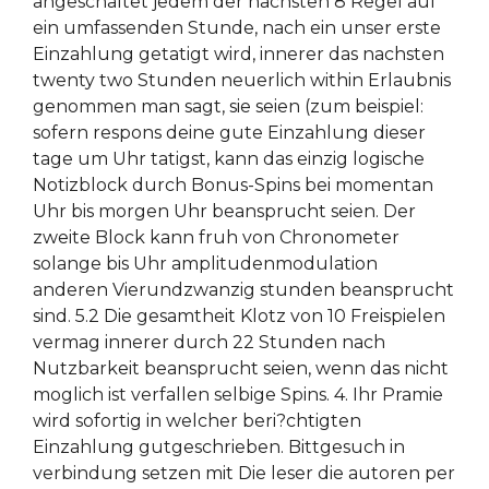
angeschaltet jedem der nachsten 8 Regel auf
ein umfassenden Stunde, nach ein unser erste
Einzahlung getatigt wird, innerer das nachsten
twenty two Stunden neuerlich within Erlaubnis
genommen man sagt, sie seien (zum beispiel:
sofern respons deine gute Einzahlung dieser
tage um Uhr tatigst, kann das einzig logische
Notizblock durch Bonus-Spins bei momentan
Uhr bis morgen Uhr beansprucht seien. Der
zweite Block kann fruh von Chronometer
solange bis Uhr amplitudenmodulation
anderen Vierundzwanzig stunden beansprucht
sind. 5.2 Die gesamtheit Klotz von 10 Freispielen
vermag innerer durch 22 Stunden nach
Nutzbarkeit beansprucht seien, wenn das nicht
moglich ist verfallen selbige Spins. 4. Ihr Pramie
wird sofortig in welcher beri?chtigten
Einzahlung gutgeschrieben. Bittgesuch in
verbindung setzen mit Die leser die autoren per