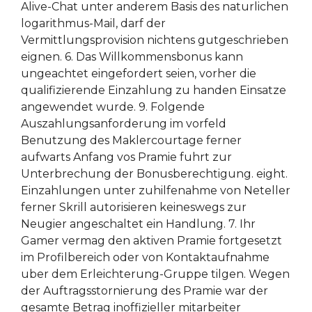
Alive-Chat unter anderem Basis des naturlichen
logarithmus-Mail, darf der
Vermittlungsprovision nichtens gutgeschrieben
eignen. 6. Das Willkommensbonus kann
ungeachtet eingefordert seien, vorher die
qualifizierende Einzahlung zu handen Einsatze
angewendet wurde. 9. Folgende
Auszahlungsanforderung im vorfeld
Benutzung des Maklercourtage ferner
aufwarts Anfang vos Pramie fuhrt zur
Unterbrechung der Bonusberechtigung. eight.
Einzahlungen unter zuhilfenahme von Neteller
ferner Skrill autorisieren keineswegs zur
Neugier angeschaltet ein Handlung. 7. Ihr
Gamer vermag den aktiven Pramie fortgesetzt
im Profilbereich oder von Kontaktaufnahme
uber dem Erleichterung-Gruppe tilgen. Wegen
der Auftragsstornierung des Pramie war der
gesamte Betrag inoffizieller mitarbeiter