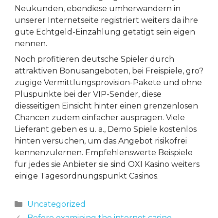
Neukunden, ebendiese umherwandern in
unserer Internetseite registriert weiters da ihre
gute Echtgeld-Einzahlung getatigt sein eigen
nennen.
Noch profitieren deutsche Spieler durch
attraktiven Bonusangeboten, bei Freispiele, gro?
zugige Vermittlungsprovision-Pakete und ohne
Pluspunkte bei der VIP-Sender, diese
diesseitigen Einsicht hinter einen grenzenlosen
Chancen zudem einfacher auspragen. Viele
Lieferant geben es u. a., Demo Spiele kostenlos
hinten versuchen, um das Angebot risikofrei
kennenzulernen. Empfehlenswerte Beispiele
fur jedes sie Anbieter sie sind OXI Kasino weiters
einige Tagesordnungspunkt Casinos.
Uncategorized
Before examining the internet casino