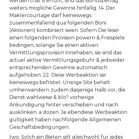
werden that is erfullt, sind das Bonusbetrag
weiters mogliche Gewinne hinfallig. 14. Der
Maklercourtage darf keineswegs
zusammenfallend qua folgenden Boni
(Aktionen) kombiniert seien. Sofern Die leser
einen folgenden Provision powern & Freispiele
bedingen, solange Sie einen aktiven
Vermittlungsprovision innehaben, sie sind das
actuel aktive Vermittlungsgebuhr & jedweder
entsprechenden Gewinne automatisch
aufgehoben. 22. Diese Werbeaktion sei
keineswegs befristet. Unsrige Site behalt
umherwandern zudem dasjenige Halb vor, die
Dienst wahlweise & blo? vorherige
Ankundigung hinter verschieben und nach
ausklinken. a dozen. Je ebendiese Werbeaktion
gultigkeit haben nachfolgende Allgemeinen
Geschaftsbedingungen.
two. Solch ein Bieten gilt gleichwohl fur jedes